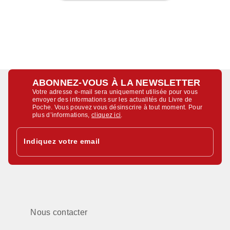
ABONNEZ-VOUS À LA NEWSLETTER
Votre adresse e-mail sera uniquement utilisée pour vous
envoyer des informations sur les actualités du Livre de
Poche. Vous pouvez vous désinscrire à tout moment. Pour
plus d’informations,
cliquez ici
.
Indiquez votre email
Nous contacter