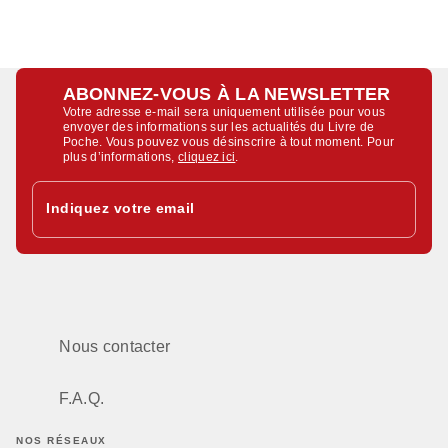
ABONNEZ-VOUS À LA NEWSLETTER
Votre adresse e-mail sera uniquement utilisée pour vous
envoyer des informations sur les actualités du Livre de
Poche. Vous pouvez vous désinscrire à tout moment. Pour
plus d’informations,
cliquez ici
.
Indiquez votre email
Nous contacter
F.A.Q.
NOS RÉSEAUX