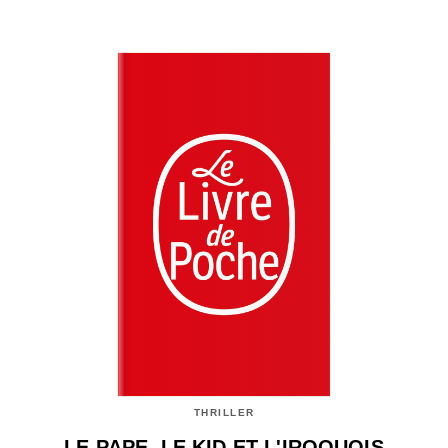
THRILLER
LE PAPE, LE KID ET L'IROQUOIS