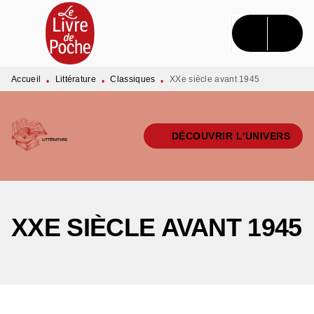
MENU
RECHERCHE
CONTENU
PIED DE PAGE
Accueil
Littérature
Classiques
XXe siècle avant 1945
•
•
•
DÉCOUVRIR L'UNIVERS
XXE SIÈCLE AVANT 1945