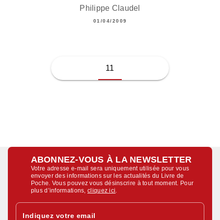
Philippe Claudel
01/04/2009
11
ABONNEZ-VOUS À LA NEWSLETTER
Votre adresse e-mail sera uniquement utilisée pour vous
envoyer des informations sur les actualités du Livre de
Poche. Vous pouvez vous désinscrire à tout moment. Pour
plus d’informations,
cliquez ici
.
Indiquez votre email