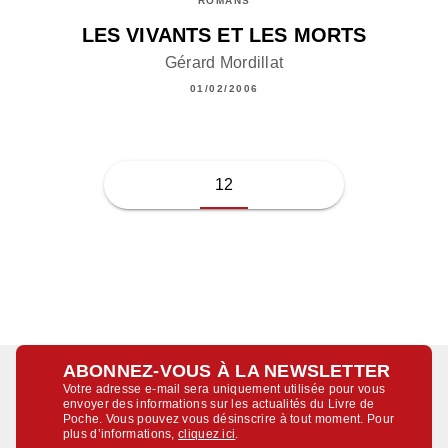
ROMANS
LES VIVANTS ET LES MORTS
Gérard Mordillat
01/02/2006
12
ABONNEZ-VOUS À LA NEWSLETTER
Votre adresse e-mail sera uniquement utilisée pour vous
envoyer des informations sur les actualités du Livre de
Poche. Vous pouvez vous désinscrire à tout moment. Pour
plus d’informations,
cliquez ici
.