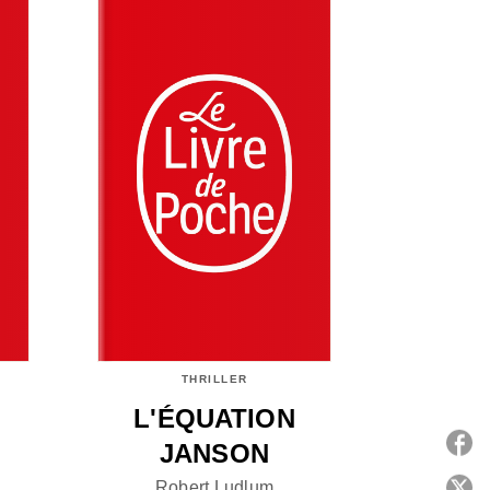
THRILLER
L'ÉQUATION
JANSON
Robert Ludlum
P