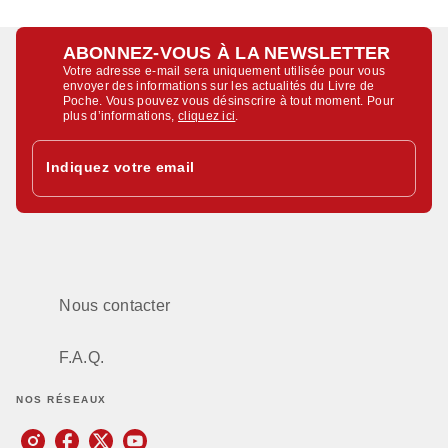
ABONNEZ-VOUS À LA NEWSLETTER
Votre adresse e-mail sera uniquement utilisée pour vous
envoyer des informations sur les actualités du Livre de
Poche. Vous pouvez vous désinscrire à tout moment. Pour
plus d’informations,
cliquez ici
.
Indiquez votre email
Nous contacter
F.A.Q.
NOS RÉSEAUX