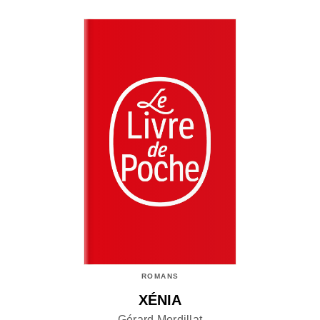
ROMANS
XÉNIA
Gérard Mordillat