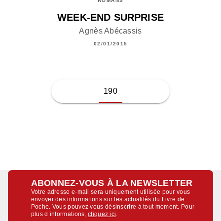
ROMANS
WEEK-END SURPRISE
Agnès Abécassis
02/01/2015
190
ABONNEZ-VOUS À LA NEWSLETTER
Votre adresse e-mail sera uniquement utilisée pour vous
envoyer des informations sur les actualités du Livre de
Poche. Vous pouvez vous désinscrire à tout moment. Pour
plus d’informations,
cliquez ici
.