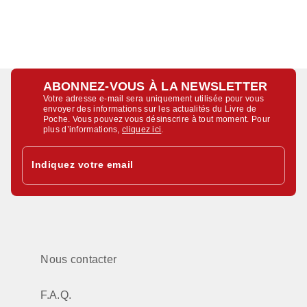
ABONNEZ-VOUS À LA NEWSLETTER
Votre adresse e-mail sera uniquement utilisée pour vous
envoyer des informations sur les actualités du Livre de
Poche. Vous pouvez vous désinscrire à tout moment. Pour
plus d’informations,
cliquez ici
.
Indiquez votre email
Nous contacter
F.A.Q.