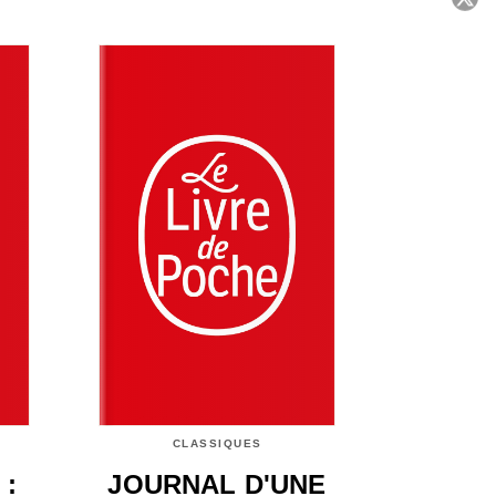
C
CLASSIQUES
 :
JOURNAL D'UNE