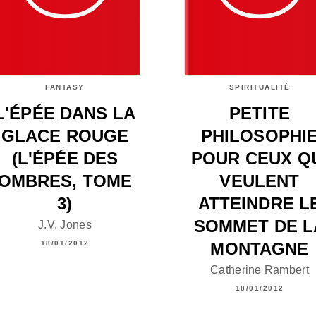
FANTASY
SPIRITUALITÉ
L'ÉPÉE DANS LA
PETITE
GLACE ROUGE
PHILOSOPHI
(L'ÉPÉE DES
POUR CEUX Q
OMBRES, TOME
VEULENT
3)
ATTEINDRE L
SOMMET DE L
J.V. Jones
MONTAGNE
18/01/2012
Catherine Rambert
18/01/2012