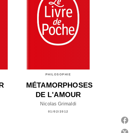
PHILOSOPHIE
R
MÉTAMORPHOSES
DE L'AMOUR
Nicolas Grimaldi
01/02/2012
P