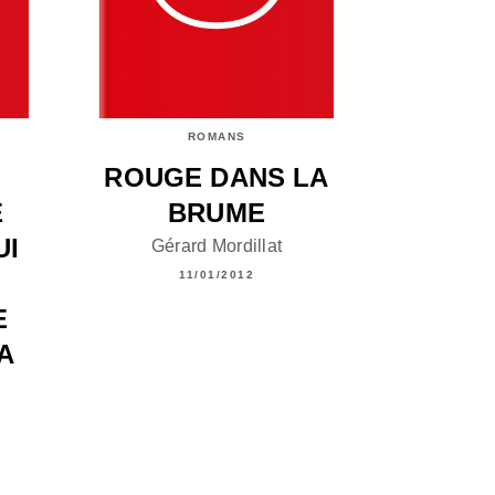
ROMANS
ROUGE DANS LA
E
BRUME
UI
Gérard Mordillat
11/01/2012
E
A