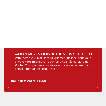
ABONNEZ-VOUS À LA NEWSLETTER
Votre adresse e-mail sera uniquement utilisée pour vous
envoyer des informations sur les actualités du Livre de
Poche. Vous pouvez vous désinscrire à tout moment. Pour
plus d’informations,
cliquez ici
.
Indiquez votre email