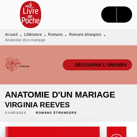
MENU
RECHERCHE
CONTENU
PIED DE PAGE
Accueil
Littérature
Romans
Romans étrangers
•
•
•
•
Anatomie d'un mariage
DÉCOUVRIR L'UNIVERS
ANATOMIE D'UN MARIAGE
VIRGINIA REEVES
31/05/2023
ROMANS ÉTRANGERS