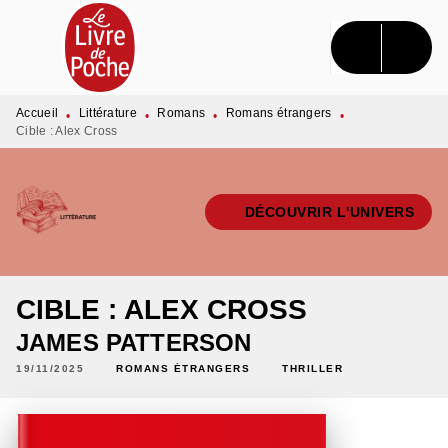
MENU
RECHERCHE
CONTENU
PIED DE PAGE
Accueil
Littérature
Romans
Romans étrangers
•
•
•
•
Cible : Alex Cross
DÉCOUVRIR L'UNIVERS
CIBLE : ALEX CROSS
JAMES PATTERSON
19/11/2025
ROMANS ÉTRANGERS
THRILLER