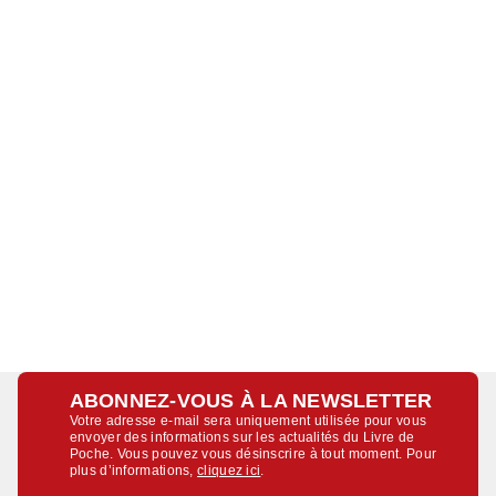
ABONNEZ-VOUS À LA NEWSLETTER
Votre adresse e-mail sera uniquement utilisée pour vous
envoyer des informations sur les actualités du Livre de
Poche. Vous pouvez vous désinscrire à tout moment. Pour
plus d’informations,
cliquez ici
.