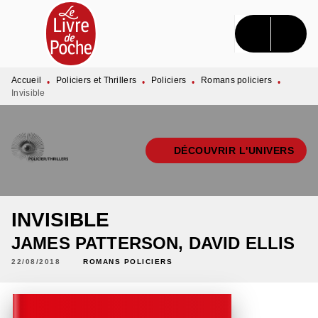
MENU
RECHERCHE
CONTENU
PIED DE PAGE
Accueil
Policiers et Thrillers
Policiers
Romans policiers
•
•
•
•
Invisible
DÉCOUVRIR L'UNIVERS
INVISIBLE
JAMES PATTERSON
,
DAVID ELLIS
22/08/2018
ROMANS POLICIERS