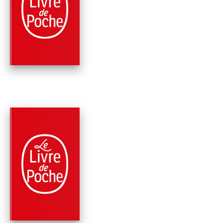
ROMANS
L'ÉTOILE DU DÉSER
Michael Connelly
PARUTION : 10/01/2024
528 PAGES
POLICIERS
ECHO PARK
Michael Connelly