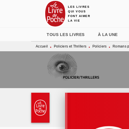
LES LIVRES
MENU
RECHERCHE
CONTENU
QUI VOUS
FONT AIMER
LA VIE
TOUS LES LIVRES
À LA UNE
Accueil
Policiers et Thrillers
Policiers
Romans po
•
•
•