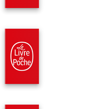
PARUTION : 01/06/2022
624 PAGES
ROMANS
LA DÉFENSE LINCO
Michael Connelly