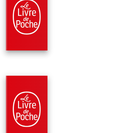
PARUTION : 01/03/2023
600 PAGES
ROMANS
LE VERDICT DU PL
Michael Connelly
PARUTION : 07/09/2022
576 PAGES
ROMANS
L'INNOCENCE ET LA
LOI
Michael Connelly