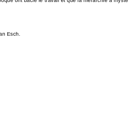
oque ont bâclé le travail et que la hiérarchie a mysté
ean Esch.