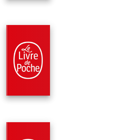
PARUTION : 06/09/2023
528 PAGES
ROMANS
LES TÉNÈBRES ET 
NUIT
Michael Connelly