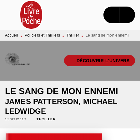
MENU
RECHERCHE
CONTENU
PIED DE PAGE
Accueil
Policiers et Thrillers
Thriller
Le sang de mon ennemi
•
•
•
DÉCOUVRIR L'UNIVERS
LE SANG DE MON ENNEMI
JAMES PATTERSON
,
MICHAEL
LEDWIDGE
15/03/2017
THRILLER