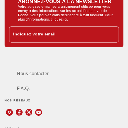
ABONNEZ-VOUS À LA NEWSLETTER
Votre adresse e-mail sera uniquement utilisée pour vous
envoyer des informations sur les actualités du Livre de
Poche. Vous pouvez vous désinscrire à tout moment. Pour
plus d’informations,
cliquez ici
.
Indiquez votre email
Nous contacter
F.A.Q.
NOS RÉSEAUX