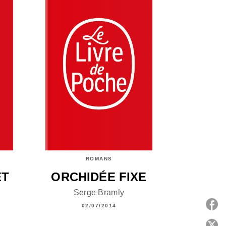
ROMANS
ET
ORCHIDÉE FIXE
Serge Bramly
02/07/2014
P