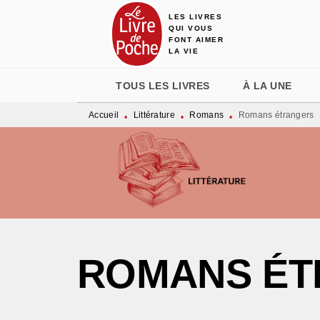
LES LIVRES
MENU
RECHERCHE
CONTENU
QUI VOUS
FONT AIMER
LA VIE
TOUS LES LIVRES
À LA UNE
Accueil
Littérature
Romans
Romans étrangers
•
•
•
ROMANS ÉT