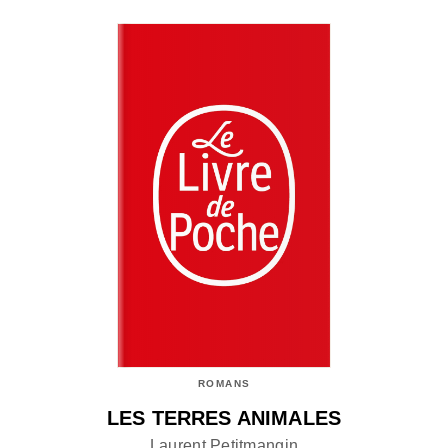
ROMANS
LES TERRES ANIMALES
Laurent Petitmangin