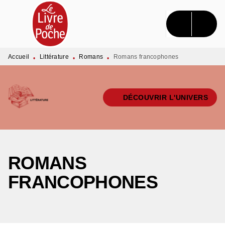
MENU
RECHERCHE
CONTENU
PIED DE PAGE
Accueil
Littérature
Romans
Romans francophones
•
•
•
DÉCOUVRIR L'UNIVERS
ROMANS
FRANCOPHONES