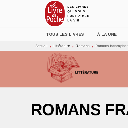
LES LIVRES
MENU
RECHERCHE
CONTENU
QUI VOUS
FONT AIMER
LA VIE
TOUS LES LIVRES
À LA UNE
Accueil
Littérature
Romans
Romans francopho
•
•
•
ROMANS F