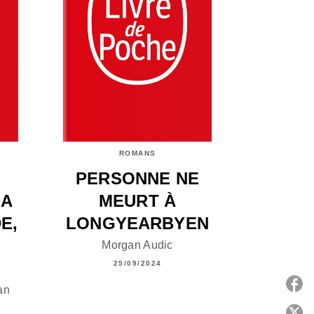
ROMANS
PERSONNE NE
LA
MEURT À
E,
LONGYEARBYEN
U
Morgan Audic
25/09/2024
an
P