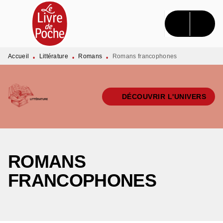
MENU
RECHERCHE
CONTENU
PIED DE PAGE
Accueil
Littérature
Romans
Romans francophones
•
•
•
DÉCOUVRIR L'UNIVERS
ROMANS
FRANCOPHONES