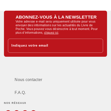
ABONNEZ-VOUS À LA NEWSLETTER
Votre adresse e-mail sera uniquement utilisée pour vous
envoyer des informations sur les actualités du Livre de
Poche. Vous pouvez vous désinscrire à tout moment. Pour
plus d’informations,
cliquez ici
.
Indiquez votre email
Nous contacter
F.A.Q.
NOS RÉSEAUX