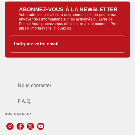
ABONNEZ-VOUS À LA NEWSLETTER
Votre adresse e-mail sera uniquement utilisée pour vous
envoyer des informations sur les actualités du Livre de
Poche. Vous pouvez vous désinscrire à tout moment. Pour
plus d’informations,
cliquez ici
.
Indiquez votre email
Nous contacter
F.A.Q.
NOS RÉSEAUX