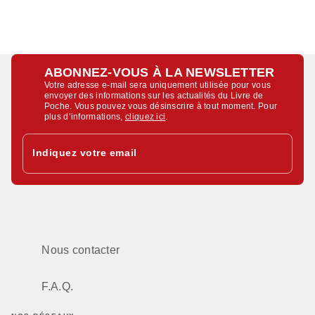
ABONNEZ-VOUS À LA NEWSLETTER
Votre adresse e-mail sera uniquement utilisée pour vous
envoyer des informations sur les actualités du Livre de
Poche. Vous pouvez vous désinscrire à tout moment. Pour
plus d’informations,
cliquez ici
.
Indiquez votre email
Nous contacter
F.A.Q.