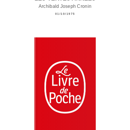
Archibald Joseph Cronin
01/10/1975