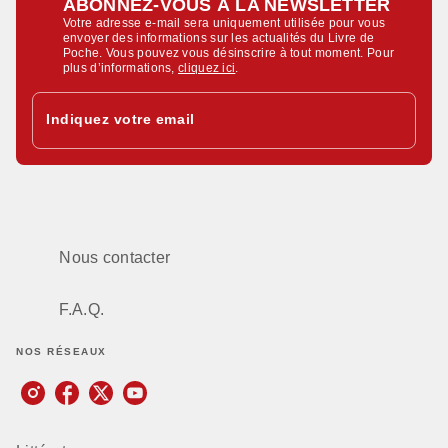
ABONNEZ-VOUS À LA NEWSLETTER
Votre adresse e-mail sera uniquement utilisée pour vous
envoyer des informations sur les actualités du Livre de
Poche. Vous pouvez vous désinscrire à tout moment. Pour
plus d’informations,
cliquez ici
.
Indiquez votre email
Nous contacter
F.A.Q.
NOS RÉSEAUX