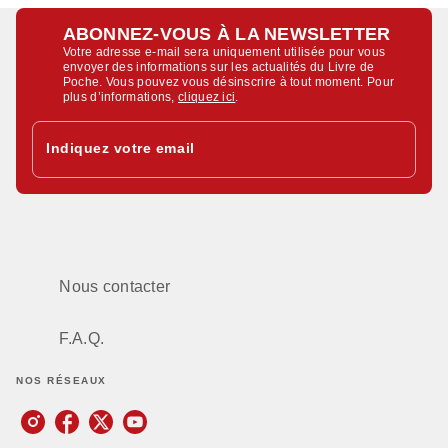
ABONNEZ-VOUS À LA NEWSLETTER
Votre adresse e-mail sera uniquement utilisée pour vous
envoyer des informations sur les actualités du Livre de
Poche. Vous pouvez vous désinscrire à tout moment. Pour
plus d’informations,
cliquez ici
.
Indiquez votre email
Nous contacter
F.A.Q.
NOS RÉSEAUX