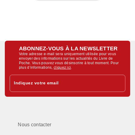
ABONNEZ-VOUS À LA NEWSLETTER
Votre adresse e-mail sera uniquement utilisée pour vous
envoyer des informations sur les actualités du Livre de
Poche. Vous pouvez vous désinscrire à tout moment. Pour
plus d’informations,
cliquez ici
.
Indiquez votre email
Nous contacter