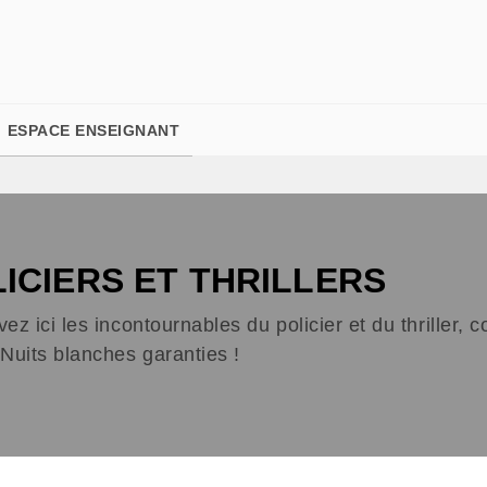
PIED DE PAGE
ESPACE ENSEIGNANT
ICIERS ET THRILLERS
ez ici les incontournables du policier et du thriller,
Nuits blanches garanties !