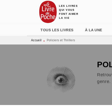
LES LIVRES
MENU
RECHERCHE
CONTENU
QUI VOUS
FONT AIMER
LA VIE
TOUS LES LIVRES
À LA UNE
Accueil
Policiers et Thrillers
•
POL
Retrouv
genre. 