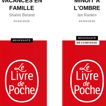
VACANCES EN
MINUIT À
FAMILLE
L'OMBRE
Shalini Boland
Ian Rankin
03/06/2026
03/06/2026
NOUVEAUTÉ
NOUVEAUTÉ
RÉCOMPENSÉ