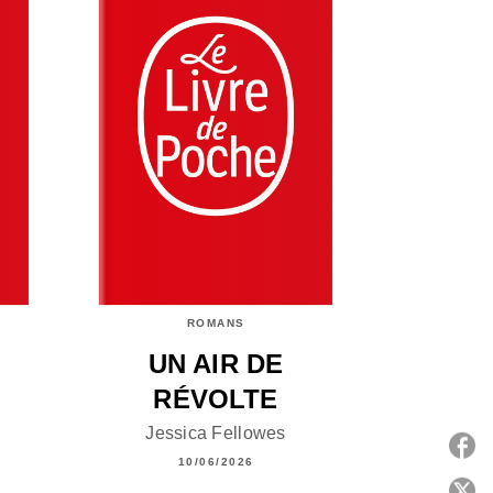
ROMANS
UN AIR DE
RÉVOLTE
Jessica Fellowes
10/06/2026
P