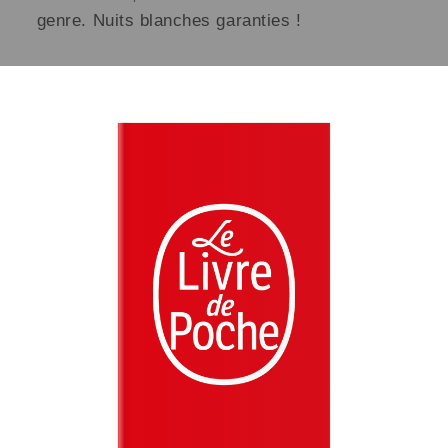
genre. Nuits blanches garanties !