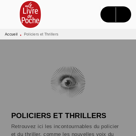
MENU
RECHERCHE
CONTENU
PIED DE PAGE
Accueil
Policiers et Thrillers
•
POLICIERS ET THRILLERS
Retrouvez ici les incontournables du policier
et du thriller, comme les nouvelles voix du