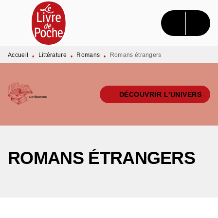
MENU
RECHERCHE
CONTENU
PIED DE PAGE
Accueil
Littérature
Romans
Romans étrangers
•
•
•
DÉCOUVRIR L'UNIVERS
ROMANS ÉTRANGERS