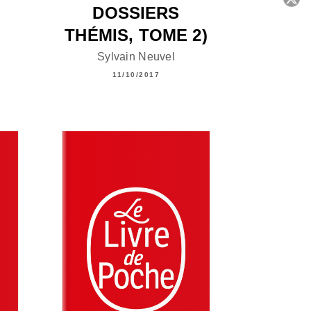
DOSSIERS
C
THÉMIS, TOME 2)
Sylvain Neuvel
11/10/2017