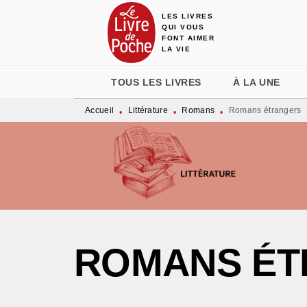
LES LIVRES
MENU
RECHERCHE
CONTENU
QUI VOUS
FONT AIMER
LA VIE
TOUS LES LIVRES
À LA UNE
Accueil
Littérature
Romans
Romans étrangers
•
•
•
ROMANS ÉT