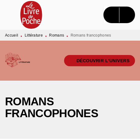
MENU
RECHERCHE
CONTENU
PIED DE PAGE
Accueil
Littérature
Romans
Romans francophones
•
•
•
DÉCOUVRIR L'UNIVERS
ROMANS
FRANCOPHONES