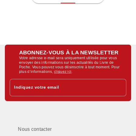
ABONNEZ-VOUS À LA NEWSLETTER
Votre adresse e-mail sera uniquement utilisée pour vous
envoyer des informations sur les actualités du Livre de
Poche. Vous pouvez vous désinscrire à tout moment. Pour
plus d’informations,
cliquez ici
.
Indiquez votre email
Nous contacter