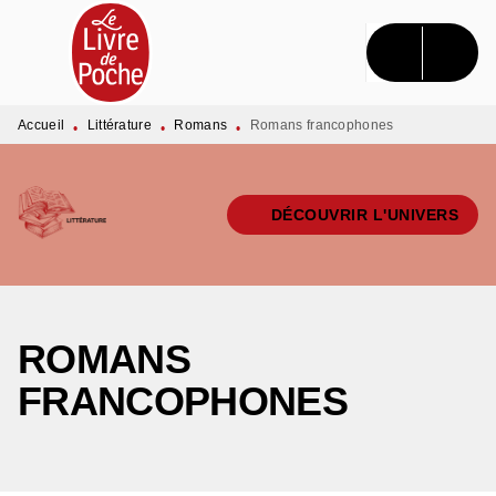
MENU
RECHERCHE
CONTENU
PIED DE PAGE
Accueil
Littérature
Romans
Romans francophones
•
•
•
DÉCOUVRIR L'UNIVERS
ROMANS
FRANCOPHONES