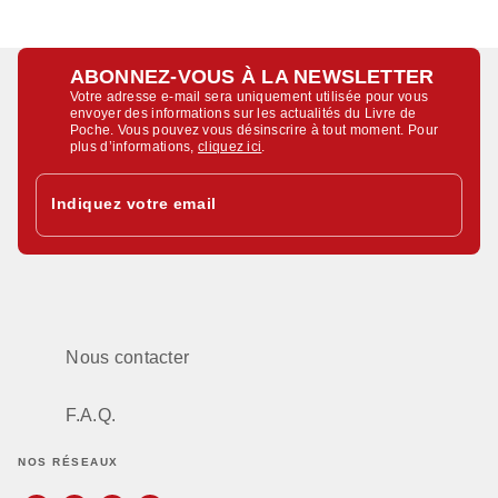
ABONNEZ-VOUS À LA NEWSLETTER
Votre adresse e-mail sera uniquement utilisée pour vous
envoyer des informations sur les actualités du Livre de
Poche. Vous pouvez vous désinscrire à tout moment. Pour
plus d’informations,
cliquez ici
.
Indiquez votre email
Nous contacter
F.A.Q.
NOS RÉSEAUX