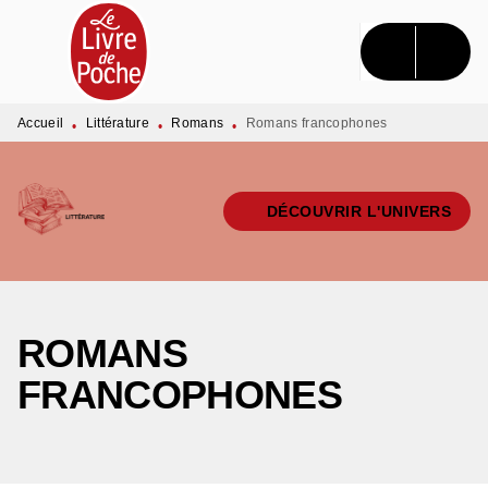
MENU
RECHERCHE
CONTENU
PIED DE PAGE
Accueil
Littérature
Romans
Romans francophones
•
•
•
DÉCOUVRIR L'UNIVERS
ROMANS
FRANCOPHONES