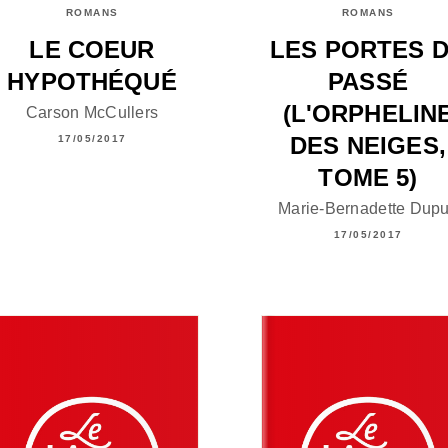
ROMANS
ROMANS
LE COEUR
LES PORTES 
HYPOTHÉQUÉ
PASSÉ
(L'ORPHELIN
Carson McCullers
DES NEIGES,
17/05/2017
TOME 5)
Marie-Bernadette Dup
17/05/2017