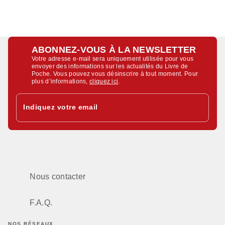
ABONNEZ-VOUS À LA NEWSLETTER
Votre adresse e-mail sera uniquement utilisée pour vous
envoyer des informations sur les actualités du Livre de
Poche. Vous pouvez vous désinscrire à tout moment. Pour
plus d’informations,
cliquez ici
.
Indiquez votre email
Nous contacter
F.A.Q.
NOS RÉSEAUX