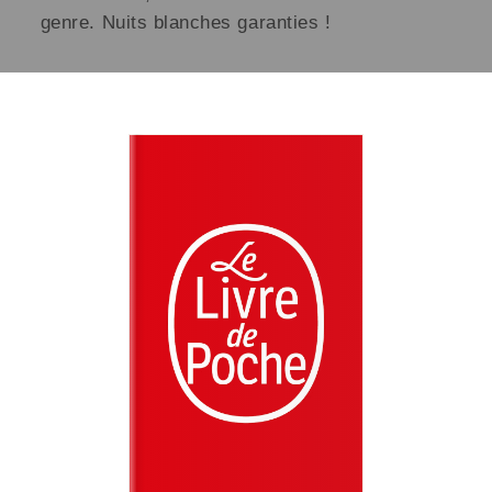
genre. Nuits blanches garanties !