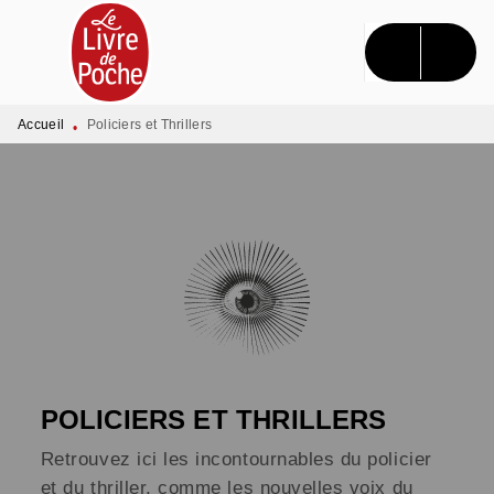
MENU
RECHERCHE
CONTENU
PIED DE PAGE
Accueil
Policiers et Thrillers
•
POLICIERS ET THRILLERS
Retrouvez ici les incontournables du policier
et du thriller, comme les nouvelles voix du