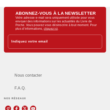
ABONNEZ-VOUS À LA NEWSLETTER
Votre adresse e-mail sera uniquement utilisée pour vous
envoyer des informations sur les actualités du Livre de
Poche. Vous pouvez vous désinscrire à tout moment. Pour
plus d’informations,
cliquez ici
.
Indiquez votre email
Nous contacter
F.A.Q.
NOS RÉSEAUX