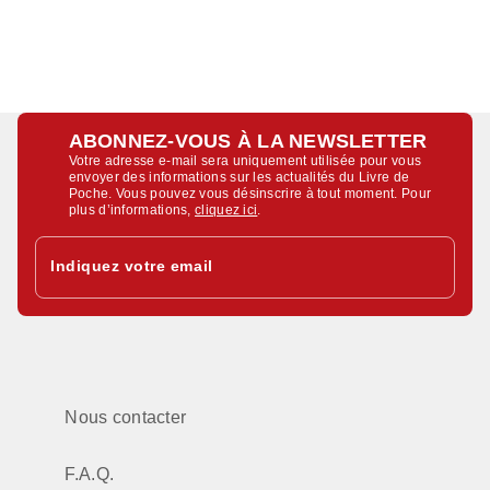
ABONNEZ-VOUS À LA NEWSLETTER
Votre adresse e-mail sera uniquement utilisée pour vous
envoyer des informations sur les actualités du Livre de
Poche. Vous pouvez vous désinscrire à tout moment. Pour
plus d’informations,
cliquez ici
.
Indiquez votre email
Nous contacter
F.A.Q.