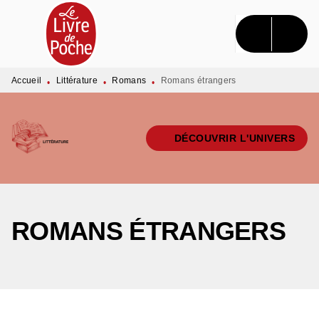
MENU
RECHERCHE
CONTENU
PIED DE PAGE
Accueil
Littérature
Romans
Romans étrangers
•
•
•
DÉCOUVRIR L'UNIVERS
ROMANS ÉTRANGERS